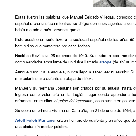
Estas fueron las palabras que Manuel Delgado Villegas, conocido
española, pronunciaba mientras se dirigía con unos agentes a com
había matado a más personas que él.
Este asesino en serie tuvo a la sociedad española de los años 60 
homicidios que cometería por esas fechas.
Nació en Sevilla un 25 de enero de 1943. Su madre fallece tras darl
como vendedor ambulante de un dulce llamado
arrope
(de ahí su mo
Aunque pudo ir a la escuela, nunca llegó a saber leer ni escribir. S
muscular incluso durante su etapa de niñez.
Manuel y su hermana Joaquina son criados por su abuela, hasta q
ingresa como voluntario en la Legión, lugar donde aprendería té
crímenes, entre ellas ‘
el golpe del legionario’,
consistente en golpear
Se cobra su primera víctima en Cataluña, un 21 de enero de 1964, a 
Adolf Folch Muntaner
era un hombre de cuarenta y un años que do
una piedra sin mediar palabra.