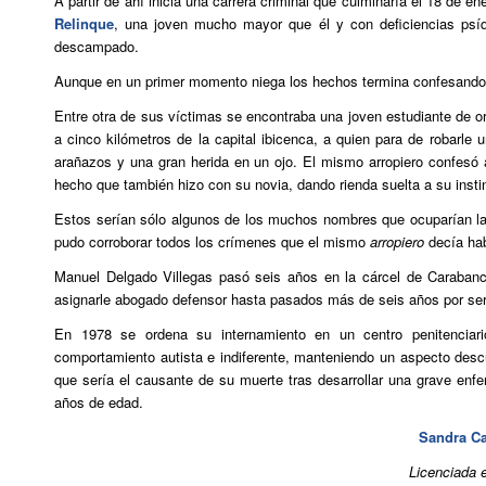
A partir de ahí inicia una carrera criminal que culminaría el 18 de 
Relinque
, una joven mucho mayor que él y con deficiencias psíq
descampado.
Aunque en un primer momento niega los hechos termina confesando, 
Entre otra de sus víctimas se encontraba una joven estudiante de o
a cinco kilómetros de la capital ibicenca, a quien para de robarle
arañazos y una gran herida en un ojo. El mismo arropiero confesó 
hecho que también hizo con su novia, dando rienda suelta a su instin
Estos serían sólo algunos de los muchos nombres que ocuparían las
pudo corroborar todos los crímenes que el mismo
arropiero
decía hab
Manuel Delgado Villegas pasó seis años en la cárcel de Carabanch
asignarle abogado defensor hasta pasados más de seis años por se
En 1978 se ordena su internamiento en un centro penitenciari
comportamiento autista e indiferente, manteniendo un aspecto descu
que sería el causante de su muerte tras desarrollar una grave enf
años de edad.
Sandra C
Licenciada 