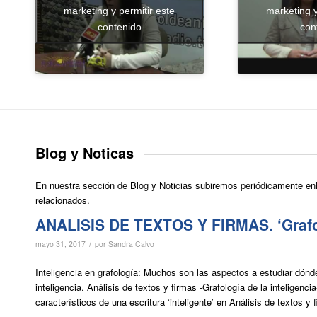
marketing y permitir este
marketing y
contenido
con
Blog y Noticas
En nuestra sección de Blog y Noticias subiremos periódicamente enlac
relacionados.
ANALISIS DE TEXTOS Y FIRMAS. ‘Grafolo
/
mayo 31, 2017
por
Sandra Calvo
Inteligencia en grafología: Muchos son las aspectos a estudiar dónde 
inteligencia. Análisis de textos y firmas -Grafología de la intelige
característicos de una escritura ‘inteligente’ en Análisis de textos y